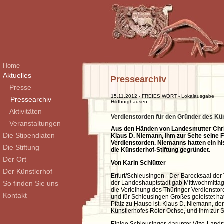
Home
Aktuelles
Pressearchiv
Presse
15.11.2012 - FREIES WORT - Lokalausgabe
Pressearchiv
Hildburghausen
Aktivitäten
Verdienstorden für den Gründer des Kü
Veranstaltungen
Aus den Händen von Landesmutter Chris
Die Stipendiaten
Klaus D. Niemann, ihm zur Seite seine 
Verdienstorden. Niemanns hatten ein hi
Die Stiftung
die Künstlerhof-Stiftung gegründet.
Der Ort
Von Karin Schlütter
Der Künstlerhof
Erfurt/Schleusingen - Der Barocksaal der 
der Landeshauptstadt gab Mittwochmittag
So finden Sie uns
die Verleihung des Thüringer Verdienstor
Kontakt
und für Schleusingen Großes geleistet ha
Pfalz zu Hause ist. Klaus D. Niemann, der
Künstlerhofes Roter Ochse, und ihm zur S
Einige Schleusinger, darunter Vize-Land