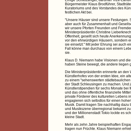
Bürgermeister Klaus Brodführer, Stadträte
Kuratoriums und des Vorstandes des Kün
festlichen Akt bei.
"Unsere Häuser sind unsere Festungen. Si
aber auch für Zusammenhalt und Gesells
wir unsere Pforten Freunden und Fremden
Ministerpräsidentin Christine Lieberknecht
Offenheit, gesellt sich heute Anerkennun
vor den ehrwürdigen Häusern, sondern e
sie einsetzt." Mit jeder Ehrung sei auch 
Fall könne man durchaus von einem Leb
sie.
Klaus D. Niemann habe Visionen und die K
haben Steine bewegt, die andere liegen 
Die Ministerpräsidentin erinnerte an de
Künstlerhofes von der ersten Idee, ein al
zu einem "sehenswerten städtebauliche
der Stadt Schleusingen zu machen. Und j
Künstlerstipendien für sechs Monate bei f
und das ohne öffentliche finanzielle Mittel
private Förderer des kulturellen Lebens i
engagieren sich selbstlos für einen hohe
Musik. Damit tragen Sie nachhaltig dazu be
und Musikszene überregional bekannt zu
und der Millionenstadt Tokio lockte es sch
kleine Stadt.
Mehr als zehn Jahre beispielhaften Engag
tragen nun Früchte. Klaus Niemann erhie