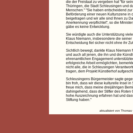
die der Freistaat zu vergeben hat "für se
Thüringen, die Stadt Schleusingen und 
Menschen." "Sie haben entscheidend zur
Beförderung einer neuen Kulturszene in 
beigetragen und wir alle sind Ihnen zu D
Anerkennung verpflichtet", so die Ministe
gäbe es keine Entwicklung.
Sie würdigte auch die Unterstützung viel
Klaus Niemann, insbesondere die seiner
Entscheidung fiel sicher nicht ohne ihr Zu
Sichtlich bewegt, dankte Klaus Niemann 
und auch all jenen, die ihn und die Künstl
ehrenamtlichen Engagement unterstützte
erfolgreiche Arbeit ermöglichten, bemerkt
nicht alle, die in Schleusingen Verantwor
tragen, dem Projekt Künstlerhof aufgesc
Schleusingens Bürgermeister sagte gegen
bin froh, dass wir diese kulturelle Insel i
freue mich, dass meine dreijährigen Be
dahingehend, dass der Stifter des Roten
hohe Auszeichnung erfahren hat und dass
Stiftung haben."
aktualisiert von Thomas