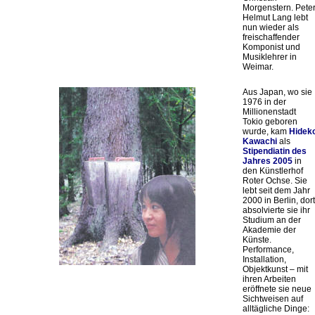
Morgenstern. Pete
Helmut Lang lebt
nun wieder als
freischaffender
Komponist und
Musiklehrer in
Weimar.
Aus Japan, wo sie
1976 in der
Millionenstadt
Tokio geboren
wurde, kam
Hidek
Kawachi
als
Stipendiatin des
Jahres 2005
in
den Künstlerhof
Roter Ochse. Sie
lebt seit dem Jahr
2000 in Berlin, dort
absolvierte sie ihr
Studium an der
Akademie der
Künste.
Performance,
Installation,
Objektkunst – mit
ihren Arbeiten
eröffnete sie neue
Sichtweisen auf
alltägliche Dinge: