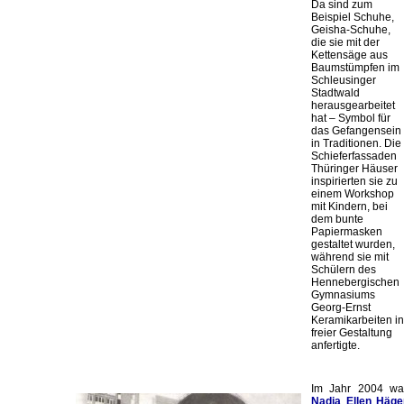
Da sind zum
Beispiel Schuhe,
Geisha-Schuhe,
die sie mit der
Kettensäge aus
Baumstümpfen im
Schleusinger
Stadtwald
herausgearbeitet
hat – Symbol für
das Gefangensein
in Traditionen. Die
Schieferfassaden
Thüringer Häuser
inspirierten sie zu
einem Workshop
mit Kindern, bei
dem bunte
Papiermasken
gestaltet wurden,
während sie mit
Schülern des
Hennebergischen
Gymnasiums
Georg-Ernst
Keramikarbeiten in
freier Gestaltung
anfertigte.
Im Jahr 2004 wa
Nadja Ellen Häge