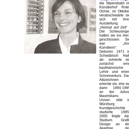
die Stipendiatin i
Künstlerhof Rote
Ochse, im Oktobe
verabschiedete si
sich mit ihre
Ausstellung
„Heimat auf Zeit“ 
Die Schleusinge
hatten sie ins Her
geschlossen. Si
war „ihr
Künstlerin“.
Geboren 1971 i
Schwäbisch Hall
ab- solvierte si
zunächst ein
kaufmännische
Lehre und eine
Schreinerkurs. Da
Aktzeichnen
erlernte sie, ehe si
dann 1994-199
an der Julius
Maximilians-
Univer- sität i
Würzburg
Kunstgeschichte
studierte. 1995
2000 folgte da
Studium Grafi
Design an de
Akadmie de