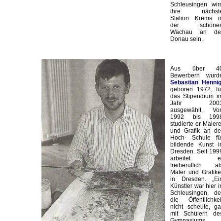
Schleusingen wir
ihre nächst
Station Krems i
der schöne
Wachau an de
Donau sein.
Aus über 4
Bewerbern wurd
Sebastian Henni
geboren 1972, fü
das Stipendium i
Jahr 200
ausgewählt. Vo
1992 bis 199
studierte er Malere
und Grafik an de
Hoch- Schule fü
bildende Kunst i
Dresden. Seit 199
arbeitet e
freiberuflich al
Maler und Grafike
in Dresden. „Ei
Künstler war hier i
Schleusingen, de
die Öffentlichkei
nicht scheute, ga
mit Schülern de
Gymnasiums