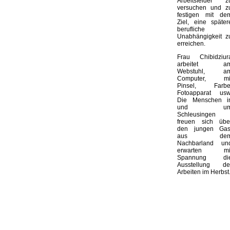
Arbeitsfelder z
versuchen und z
festigen mit de
Ziel, eine später
berufliche
Unabhängigkeit z
erreichen.
Frau Chibidziur
arbeitet a
Webstuhl, a
Computer, mi
Pinsel, Farbe
Fotoapparat usw
Die Menschen i
und u
Schleusingen
freuen sich übe
den jungen Gas
aus de
Nachbarland un
erwarten mi
Spannung di
Ausstellung de
Arbeiten im Herbst