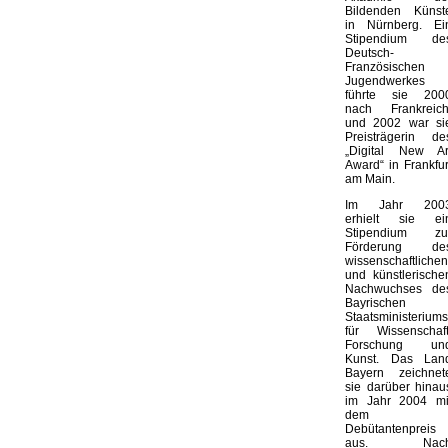
Bildenden Künst
in Nürnberg. Ei
Stipendium de
Deutsch-
Französischen
Jugendwerkes
führte sie 200
nach Frankreich
und 2002 war si
Preisträgerin de
„Digital New Ar
Award“ in Frankfur
am Main.
Im Jahr 200
erhielt sie ei
Stipendium zu
Förderung de
wissenschaftlichen
und künstlerische
Nachwuchses de
Bayrischen
Staatsministeriums
für Wissenschaft
Forschung un
Kunst. Das Lan
Bayern zeichnet
sie darüber hinau
im Jahr 2004 mi
dem
Debütantenpreis
aus. Nac