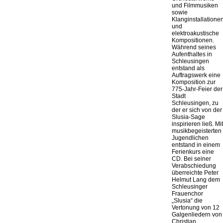
und Filmmusiken
sowie
Klanginstallatione
und
elektroakustische
Kompositionen.
Während seines
Aufenthaltes in
Schleusingen
entstand als
Auftragswerk eine
Komposition zur
775-Jahr-Feier der
Stadt
Schleusingen, zu
der er sich von der
Slusia-Sage
inspirieren ließ. Mit
musikbegeisterten
Jugendlichen
entstand in einem
Ferienkurs eine
CD. Bei seiner
Verabschiedung
überreichte Peter
Helmut Lang dem
Schleusinger
Frauenchor
„Slusia“ die
Vertonung von 12
Galgenliedern von
Christian