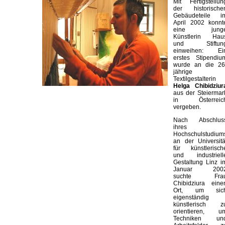
Mit Fertigstellun
der historische
Gebäudeteile i
April 2002 konnt
eine jung
Künstlerin Hau
und Stiftun
einweihen: Ei
erstes Stipendiu
wurde an die 26
jährige
Textilgestalterin
Helga Chibidziur
aus der Steiermar
in Österreic
vergeben.
Nach Abschlus
ihres
Hochschulstudium
an der Universitä
für künstlerisch
und industriell
Gestaltung Linz i
Januar 200
suchte Fra
Chibidziura eine
Ort, um sic
eigenständig
künstlerisch z
orientieren, u
Techniken un