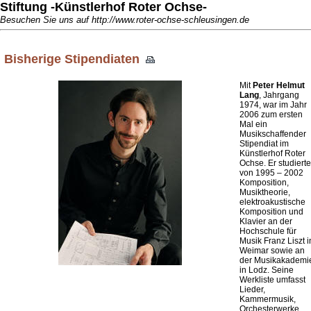
Stiftung -Künstlerhof Roter Ochse-
Besuchen Sie uns auf http://www.roter-ochse-schleusingen.de
Bisherige Stipendiaten
Mit
Peter Helmut
Lang
, Jahrgang
1974, war im Jahr
2006 zum ersten
Mal ein
Musikschaffender
Stipendiat im
Künstlerhof Roter
Ochse. Er studierte
von 1995 – 2002
Komposition,
Musiktheorie,
elektroakustische
Komposition und
Klavier an der
Hochschule für
Musik Franz Liszt i
Weimar sowie an
der Musikakademi
in Lodz. Seine
Werkliste umfasst
Lieder,
Kammermusik,
Orchesterwerke