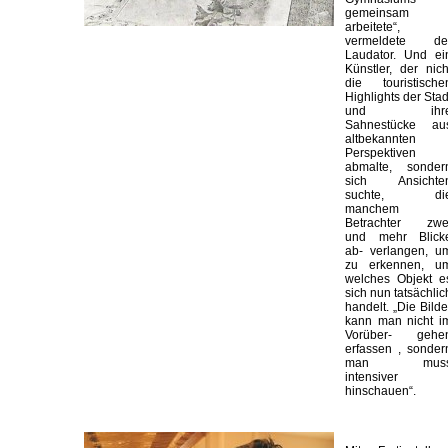
gemeinsam
arbeitete“,
vermeldete de
Laudator. Und ei
Künstler, der nich
die touristische
Highlights der Stad
und ihr
Sahnestücke au
altbekannten
Perspektiven
abmalte, sonder
sich Ansichte
suchte, di
manchem
Betrachter zwe
und mehr Blick
ab- verlangen, u
zu erkennen, u
welches Objekt e
sich nun tatsächlic
handelt. „Die Bilde
kann man nicht i
Vorüber- gehe
erfassen , sonder
man mus
intensiver
hinschauen“.