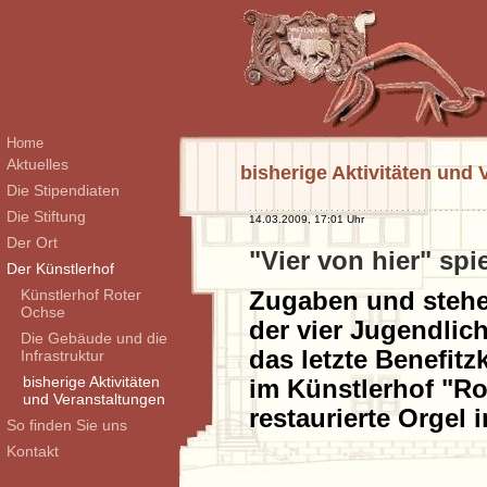
Home
Aktuelles
bisherige Aktivitäten und
Die Stipendiaten
Die Stiftung
14.03.2009, 17:01 Uhr
Der Ort
"Vier von hier" spi
Der Künstlerhof
Künstlerhof Roter
Zugaben und stehen
Ochse
der vier Jugendli
Die Gebäude und die
das letzte Benefit
Infrastruktur
bisherige Aktivitäten
im Künstlerhof "Ro
und Veranstaltungen
restaurierte Orgel 
So finden Sie uns
Kontakt