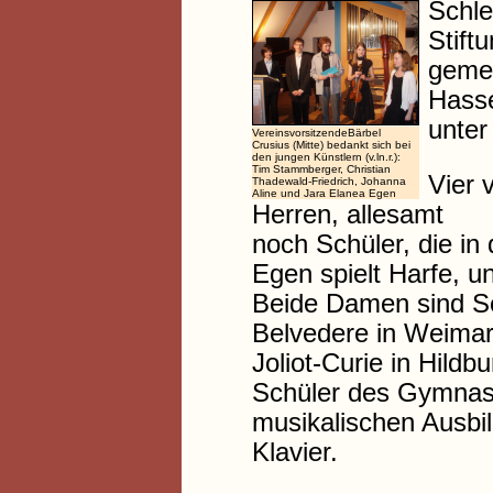
Schle
Stift
gemei
Hasse
unter
VereinsvorsitzendeBärbel
Crusius (Mitte) bedankt sich bei
den jungen Künstlern (v.ln.r.):
Tim Stammberger, Christian
Vier 
Thadewald-Friedrich, Johanna
Aline und Jara Elanea Egen
Herren, allesamt
noch Schüler, die i
Egen spielt Harfe, u
Beide Damen sind S
Belvedere in Weimar
Joliot-Curie in Hild
Schüler des Gymnasi
musikalischen Ausbil
Klavier.