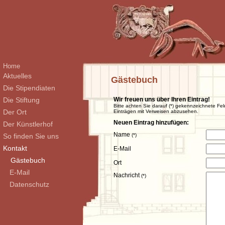
Home
Aktuelles
Gästebuch
Die Stipendiaten
Die Stiftung
Wir freuen uns über Ihren Eintrag!
Bitte achten Sie darauf (*) gekennzeichnete Fel
Der Ort
Einträgen mit Verweisen abzusehen.
Neuen Eintrag hinzufügen:
Der Künstlerhof
Name
So finden Sie uns
(*)
Kontakt
E-Mail
Gästebuch
Ort
E-Mail
Nachricht
(*)
Datenschutz