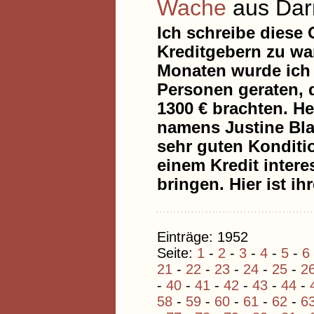
Wache
aus Dar
Ich schreibe diese
Kreditgebern zu war
Monaten wurde ich 
Personen geraten, 
1300 € brachten. He
namens Justine Blan
sehr guten Konditio
einem Kredit interes
bringen. Hier ist i
Einträge: 1952
Seite:
1
-
2
-
3
-
4
-
5
-
6
21
-
22
-
23
-
24
-
25
-
2
-
40
-
41
-
42
-
43
-
44
-
58
-
59
-
60
-
61
-
62
-
6