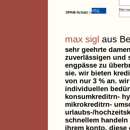
Bitte tr
SPAM-Schutz
(*)
max sigl
aus Ber
sehr geehrte damen
zuverlässigen und s
engpässe zu überbr
sie. wir bieten kred
von nur 3 % an. wir
individuellen bedür
konsumkreditrn- hyp
mikrokreditrn- ums
urlaubs-/hochzeitsk
schnellem handeln 
ihrem konto. diese o