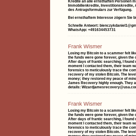
Kredite an alle ernsthaften Personen mi
Immobilienkredite, Investitionskredite
des Antragsformulars zur Verfügung.
Bei ernsthaftem Interesse zögern Sie bit
Schnelle Antwort: bienczykdaniel1@gm
WhatsApp: +491634453731
Frank Wismer
Losing my Bitcoin to a scammer felt lik
the funds were gone forever, given the 
After days of frantic searching, I fou
moment I contacted them, their team wa
forensics to meticulously trace the comp
recovery of my stolen Bitcoin. The leve
money; they restored my peace of mind a
James Recovery highly enough. They are
details: Wizardjamesrecovery@usa.c
Frank Wismer
Losing my Bitcoin to a scammer felt lik
the funds were gone forever, given the 
After days of frantic searching, I fou
moment I contacted them, their team wa
forensics to meticulously trace the comp
recovery of my stolen Bitcoin. The leve