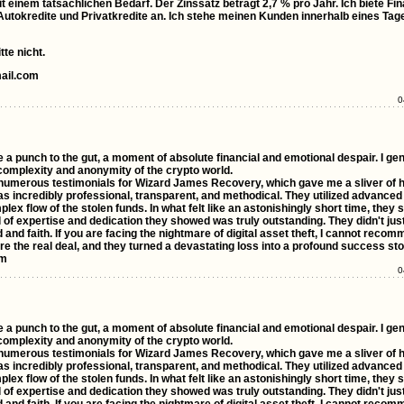
t einem tatsächlichen Bedarf. Der Zinssatz beträgt 2,7 % pro Jahr. Ich biete Fin
, Autokredite und Privatkredite an. Ich stehe meinen Kunden innerhalb eines Ta
te nicht.
ail.com
0
e a punch to the gut, a moment of absolute financial and emotional despair. I ge
complexity and anonymity of the crypto world.
nd numerous testimonials for Wizard James Recovery, which gave me a sliver of 
s incredibly professional, transparent, and methodical. They utilized advanced
lex flow of the stolen funds. In what felt like an astonishingly short time, they
l of expertise and dedication they showed was truly outstanding. They didn't ju
nd faith. If you are facing the nightmare of digital asset theft, I cannot reco
 the real deal, and they turned a devastating loss into a profound success sto
om
0
e a punch to the gut, a moment of absolute financial and emotional despair. I ge
complexity and anonymity of the crypto world.
nd numerous testimonials for Wizard James Recovery, which gave me a sliver of 
s incredibly professional, transparent, and methodical. They utilized advanced
lex flow of the stolen funds. In what felt like an astonishingly short time, they
l of expertise and dedication they showed was truly outstanding. They didn't ju