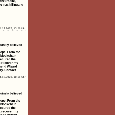
anzkredite,
ges nach Eingang
4.12.2025, 13:26 Uhr
nuinely believed
hope. From the
 blockchain
 secured the
st recover my
mmend Wizard
ry. Contact
4.12.2025, 10:18 Uhr
nuinely believed
hope. From the
 blockchain
 secured the
st recover my