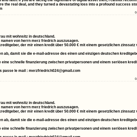
nd faith. If you are facing the nightmare of digital asset theft, I cannot reco
 the real deal, and they turned a devastating loss into a profound success sto
om
0
frau mit wohnsitz in deutschland.
im namen von herrn merz friedrich auszusagen.
 kreditgeber, der mir einen kredit über 50.000 € mit einem gesetzlichen zinssatz
 ab, damit sie die e-mail-adresse des einen und einzigen deutschen kreditgebe
 die eine schnelle finanzierung zwischen privatpersonen und einem seriösen kred
us passe le mail : merzfriedrich024@gmail.com
0
frau mit wohnsitz in deutschland.
im namen von herrn merz friedrich auszusagen.
 kreditgeber, der mir einen kredit über 50.000 € mit einem gesetzlichen zinssatz
 ab, damit sie die e-mail-adresse des einen und einzigen deutschen kreditgebe
 die eine schnelle finanzierung zwischen privatpersonen und einem seriösen kred