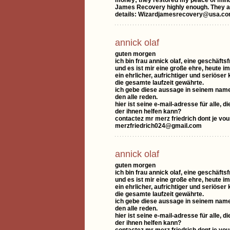
money; they restored my peace of mind a
James Recovery highly enough. They are
details: Wizardjamesrecovery@usa.c
annick olaf
guten morgen
ich bin frau annick olaf, eine geschäfts
und es ist mir eine große ehre, heute 
ein ehrlicher, aufrichtiger und seriöser
die gesamte laufzeit gewährte.
ich gebe diese aussage in seinem namen
den alle reden.
hier ist seine e-mail-adresse für alle,
der ihnen helfen kann?
contactez mr merz friedrich dont je vo
merzfriedrich024@gmail.com
annick olaf
guten morgen
ich bin frau annick olaf, eine geschäfts
und es ist mir eine große ehre, heute 
ein ehrlicher, aufrichtiger und seriöser
die gesamte laufzeit gewährte.
ich gebe diese aussage in seinem namen
den alle reden.
hier ist seine e-mail-adresse für alle,
der ihnen helfen kann?