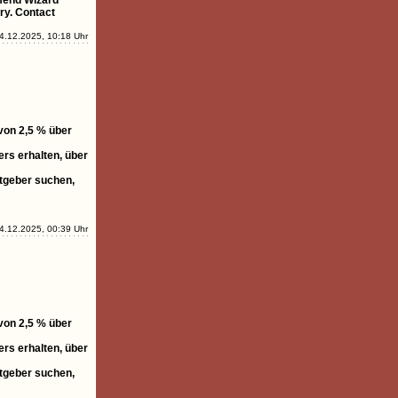
mmend Wizard
ry. Contact
4.12.2025, 10:18 Uhr
 von 2,5 % über
rs erhalten, über
itgeber suchen,
4.12.2025, 00:39 Uhr
 von 2,5 % über
rs erhalten, über
itgeber suchen,