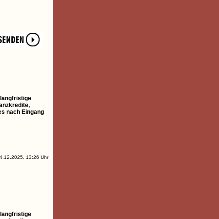
langfristige
anzkredite,
ges nach Eingang
4.12.2025, 13:26 Uhr
langfristige