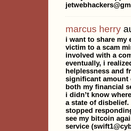
jetwebhackers@gma
marcus herry
a
i want to share my 
victim to a scam mi
involved with a com
eventually, i reali
helplessness and f
significant amount o
both my financial se
i didn’t know where 
a state of disbelief
stopped responding.
see my bitcoin agai
service (swift1@cy