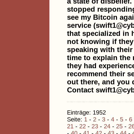
a state of disbelief
stopped responding.
see my Bitcoin agai
service (swift1@cy
that specialized in 
not knowing if they
speaking with their
time to explain the
they had experience
recommend their ser
out there, and you 
Contact swift1@cyb
Einträge: 1952
Seite:
1
-
2
-
3
-
4
-
5
-
6
21
-
22
-
23
-
24
-
25
-
2
-
40
-
41
-
42
-
43
-
44
-