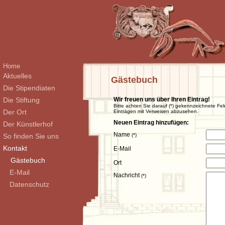
Home
Aktuelles
Gästebuch
Die Stipendiaten
Die Stiftung
Wir freuen uns über Ihren Eintrag!
Bitte achten Sie darauf (*) gekennzeichnete Fel
Der Ort
Einträgen mit Verweisen abzusehen.
Neuen Eintrag hinzufügen:
Der Künstlerhof
Name
So finden Sie uns
(*)
Kontakt
E-Mail
Gästebuch
Ort
E-Mail
Nachricht
(*)
Datenschutz