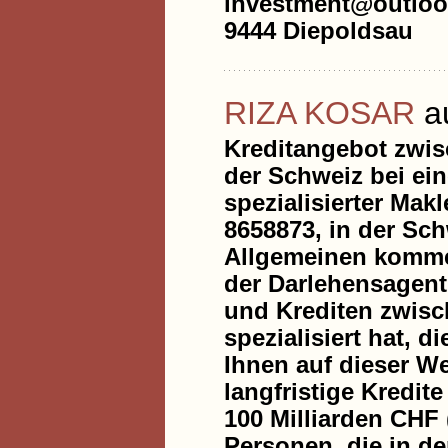
investment@outloo
9444 Diepoldsau
RIZA KOSAR
au
Kreditangebot zwis
der Schweiz bei ein
spezialisierter Mak
8658873, in der Sch
Allgemeinen komme
der Darlehensagent
und Krediten zwisc
spezialisiert hat, d
Ihnen auf dieser We
langfristige Kredit
100 Milliarden CHF 
Personen, die in de