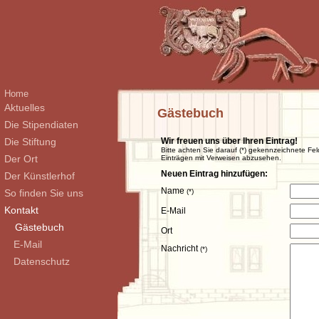
Home
Aktuelles
Gästebuch
Die Stipendiaten
Die Stiftung
Wir freuen uns über Ihren Eintrag!
Bitte achten Sie darauf (*) gekennzeichnete Fel
Der Ort
Einträgen mit Verweisen abzusehen.
Neuen Eintrag hinzufügen:
Der Künstlerhof
Name
So finden Sie uns
(*)
Kontakt
E-Mail
Gästebuch
Ort
E-Mail
Nachricht
(*)
Datenschutz