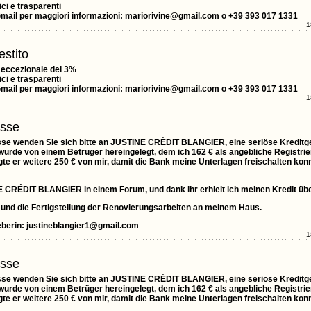
ci e trasparenti
Gmail per maggiori informazioni: mariorivine@gmail.com o +39 393 017 1331
1
estito
o eccezionale del 3%
ci e trasparenti
Gmail per maggiori informazioni: mariorivine@gmail.com o +39 393 017 1331
1
sse
isse wenden Sie sich bitte an JUSTINE CRÉDIT BLANGIER, eine seriöse Kreditge
ch wurde von einem Betrüger hereingelegt, dem ich 162 € als angebliche Registr
e er weitere 250 € von mir, damit die Bank meine Unterlagen freischalten konnt
E CRÉDIT BLANGIER in einem Forum, und dank ihr erhielt ich meinen Kredit übe
und die Fertigstellung der Renovierungsarbeiten an meinem Haus.
geberin: justineblangier1@gmail.com
1
sse
isse wenden Sie sich bitte an JUSTINE CRÉDIT BLANGIER, eine seriöse Kreditge
ch wurde von einem Betrüger hereingelegt, dem ich 162 € als angebliche Registr
e er weitere 250 € von mir, damit die Bank meine Unterlagen freischalten konnt