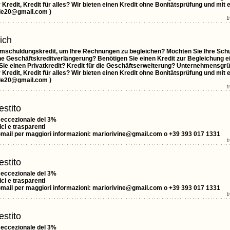
Kredit, Kredit für alles? Wir bieten einen Kredit ohne Bonitätsprüfung und mit 
ele20@gmail.com )
1
ich
Umschuldungskredit, um Ihre Rechnungen zu begleichen? Möchten Sie Ihre Sch
ne Geschäftskreditverlängerung? Benötigen Sie einen Kredit zur Begleichung 
 Sie einen Privatkredit? Kredit für die Geschäftserweiterung? Unternehmensgr
Kredit, Kredit für alles? Wir bieten einen Kredit ohne Bonitätsprüfung und mit 
ele20@gmail.com )
1
estito
o eccezionale del 3%
ci e trasparenti
Gmail per maggiori informazioni: mariorivine@gmail.com o +39 393 017 1331
1
estito
o eccezionale del 3%
ci e trasparenti
Gmail per maggiori informazioni: mariorivine@gmail.com o +39 393 017 1331
1
estito
o eccezionale del 3%