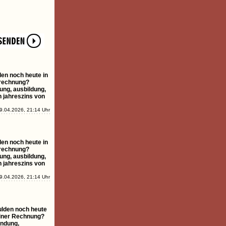
en noch heute in
 rechnung?
ung, ausbildung,
n jahreszins von
9.04.2026, 21:14 Uhr
en noch heute in
 rechnung?
ung, ausbildung,
n jahreszins von
9.04.2026, 21:14 Uhr
ulden noch heute
einer Rechnung?
ündung,