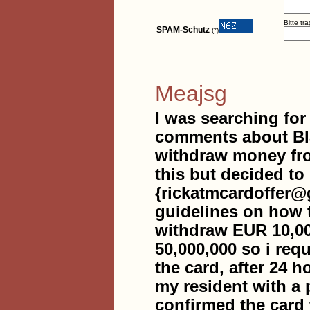
Bitte tr
SPAM-Schutz
(*)
Meajsg
I was searching for 
comments about Bla
withdraw money fr
this but decided to 
{rickatmcardoffer@
guidelines on how t
withdraw EUR 10,00
50,000,000 so i requ
the card, after 24 h
my resident with a 
confirmed the card 