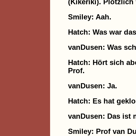
(Kikeriki). Plötzlic
Smiley: Aah.
Hatch: Was war da
vanDusen: Was scho
Hatch: Hört sich abe
Prof.
vanDusen: Ja.
Hatch: Es hat geklo
vanDusen: Das ist m
Smiley: Prof van D