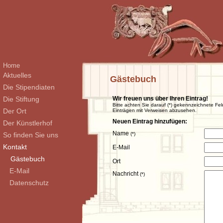
Home
Aktuelles
Gästebuch
Die Stipendiaten
Die Stiftung
Wir freuen uns über Ihren Eintrag!
Bitte achten Sie darauf (*) gekennzeichnete Fel
Der Ort
Einträgen mit Verweisen abzusehen.
Neuen Eintrag hinzufügen:
Der Künstlerhof
Name
So finden Sie uns
(*)
Kontakt
E-Mail
Gästebuch
Ort
E-Mail
Nachricht
(*)
Datenschutz