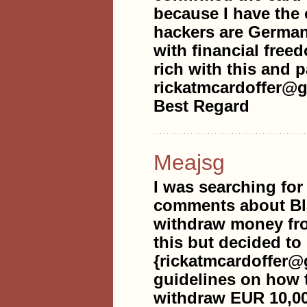
because I have the
hackers are German
with financial free
rich with this and p
rickatmcardoffer@g
Best Regard
Meajsg
I was searching for 
comments about Bla
withdraw money fr
this but decided to 
{rickatmcardoffer@
guidelines on how t
withdraw EUR 10,00