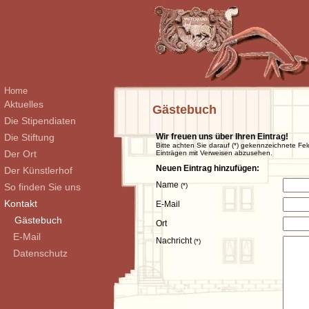
Home
Aktuelles
Gästebuch
Die Stipendiaten
Die Stiftung
Wir freuen uns über Ihren Eintrag!
Bitte achten Sie darauf (*) gekennzeichnete Fel
Der Ort
Einträgen mit Verweisen abzusehen.
Neuen Eintrag hinzufügen:
Der Künstlerhof
Name
So finden Sie uns
(*)
Kontakt
E-Mail
Gästebuch
Ort
E-Mail
Nachricht
(*)
Datenschutz