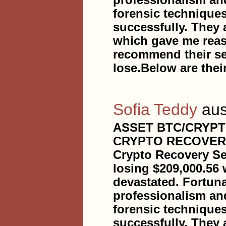
professionalism an
forensic techniques
successfully. They 
which gave me reass
recommend their ser
lose.Below are thei
Sofia Teddy
aus
ASSET BTC/CRYPT
CRYPTO RECOVERY 
Crypto Recovery Ser
losing $209,000.56 w
devastated. Fortuna
professionalism an
forensic techniques
successfully. They 