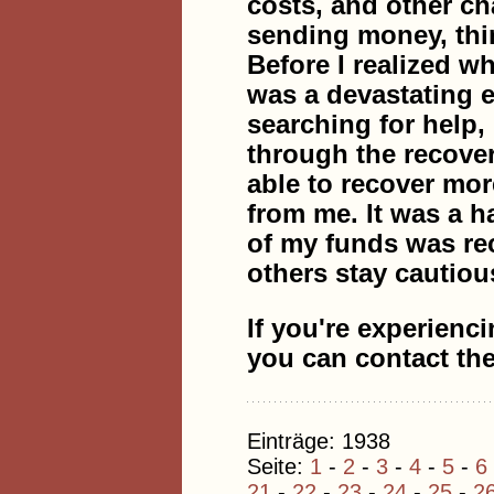
costs, and other ch
sending money, thi
Before I realized w
was a devastating e
searching for help,
through the recover
able to recover mo
from me. It was a ha
of my funds was re
others stay cautiou
If you're experienc
you can contact th
Einträge: 1938
Seite:
1
-
2
-
3
-
4
-
5
-
6
21
-
22
-
23
-
24
-
25
-
2