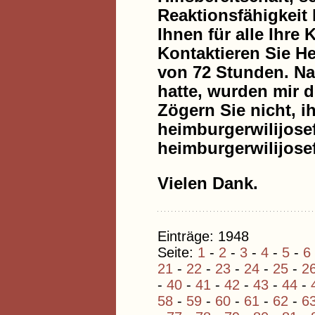
Reaktionsfähigkeit
Ihnen für alle Ihr
Kontaktieren Sie H
von 72 Stunden. N
hatte, wurden mir 
Zögern Sie nicht, i
heimburgerwilijos
heimburgerwilijos
Vielen Dank.
Einträge: 1948
Seite:
1
-
2
-
3
-
4
-
5
-
6
21
-
22
-
23
-
24
-
25
-
2
-
40
-
41
-
42
-
43
-
44
-
58
-
59
-
60
-
61
-
62
-
6