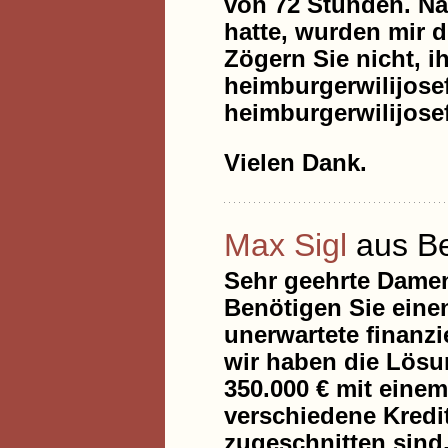
von 72 Stunden. N
hatte, wurden mir 
Zögern Sie nicht, i
heimburgerwilijos
heimburgerwilijos
Vielen Dank.
Max Sigl
aus Be
Sehr geehrte Dame
Benötigen Sie eine
unerwartete finanz
wir haben die Lösun
350.000 € mit eine
verschiedene Kredit
zugeschnitten sind,