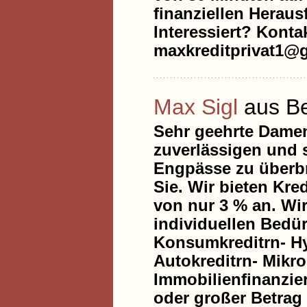
finanziellen Heraus
Interessiert? Konta
maxkreditprivat1@
Max Sigl
aus Be
Sehr geehrte Damen
zuverlässigen und s
Engpässe zu überbr
Sie. Wir bieten Kre
von nur 3 % an. Wir
individuellen Bedür
Konsumkreditrn- Hy
Autokreditrn- Mikr
Immobilienfinanzie
oder großer Betrag 