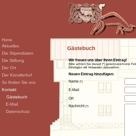
Home
Aktuelles
Gästebuch
Die Stipendiaten
Die Stiftung
Wir freuen uns über Ihren Eintrag!
Bitte achten Sie darauf (*) gekennzeichnete Fel
Der Ort
Einträgen mit Verweisen abzusehen.
Neuen Eintrag hinzufügen:
Der Künstlerhof
Name
So finden Sie uns
(*)
Kontakt
E-Mail
Gästebuch
Ort
E-Mail
Nachricht
(*)
Datenschutz