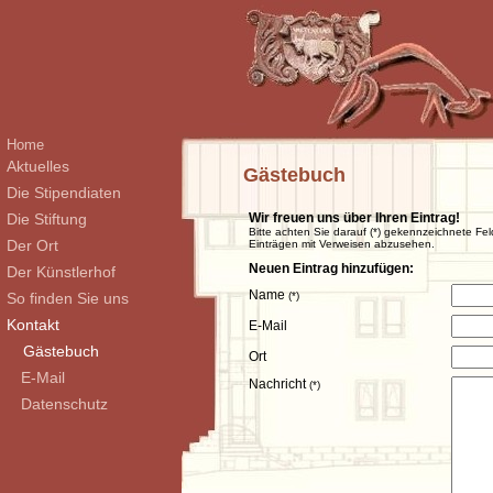
Home
Aktuelles
Gästebuch
Die Stipendiaten
Die Stiftung
Wir freuen uns über Ihren Eintrag!
Bitte achten Sie darauf (*) gekennzeichnete Fel
Der Ort
Einträgen mit Verweisen abzusehen.
Neuen Eintrag hinzufügen:
Der Künstlerhof
Name
So finden Sie uns
(*)
Kontakt
E-Mail
Gästebuch
Ort
E-Mail
Nachricht
(*)
Datenschutz