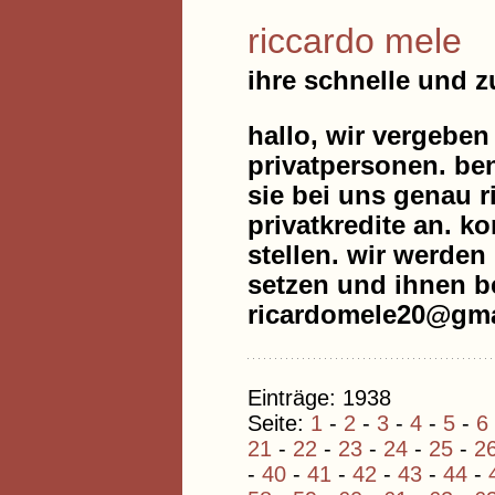
riccardo mele
ihre schnelle und 
hallo, wir vergeben
privatpersonen. be
sie bei uns genau r
privatkredite an. k
stellen. wir werde
setzen und ihnen be
ricardomele20@gma
Einträge: 1938
Seite:
1
-
2
-
3
-
4
-
5
-
6
21
-
22
-
23
-
24
-
25
-
2
-
40
-
41
-
42
-
43
-
44
-