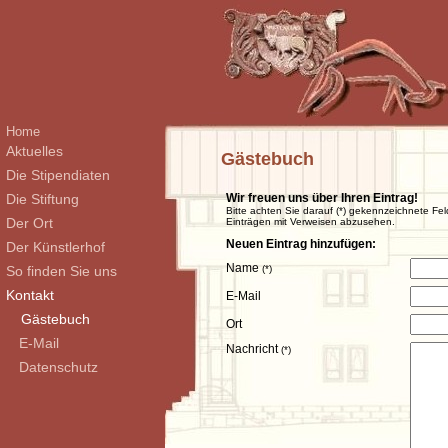
Home
Aktuelles
Gästebuch
Die Stipendiaten
Die Stiftung
Wir freuen uns über Ihren Eintrag!
Bitte achten Sie darauf (*) gekennzeichnete Fel
Der Ort
Einträgen mit Verweisen abzusehen.
Neuen Eintrag hinzufügen:
Der Künstlerhof
Name
So finden Sie uns
(*)
Kontakt
E-Mail
Gästebuch
Ort
E-Mail
Nachricht
(*)
Datenschutz