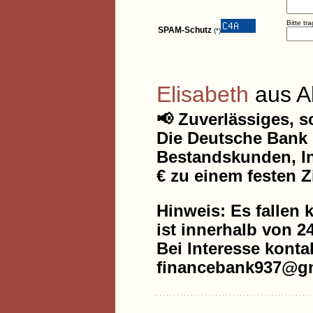
Bitte tr
SPAM-Schutz
(*)
Elisabeth
aus A
📢 Zuverlässiges, 
Die Deutsche Bank 
Bestandskunden, In
€ zu einem festen Z
Hinweis: Es fallen 
ist innerhalb von 2
Bei Interesse kontak
financebank937@gm