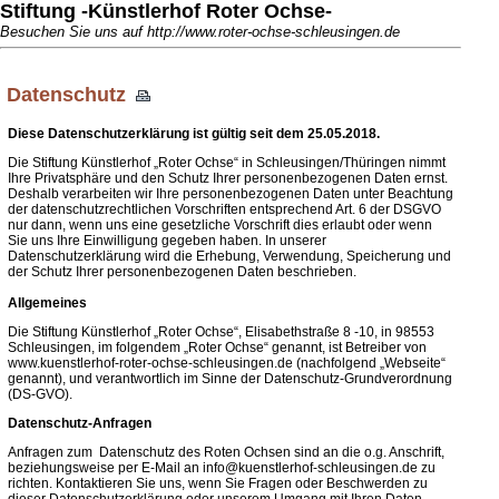
Stiftung -Künstlerhof Roter Ochse-
Besuchen Sie uns auf http://www.roter-ochse-schleusingen.de
Datenschutz
Diese Datenschutzerklärung ist gültig seit dem 25.05.2018.
Die Stiftung Künstlerhof „Roter Ochse“ in Schleusingen/Thüringen nimmt
Ihre Privatsphäre und den Schutz Ihrer personenbezogenen Daten ernst.
Deshalb verarbeiten wir Ihre personenbezogenen Daten unter Beachtung
der datenschutzrechtlichen Vorschriften entsprechend Art. 6 der DSGVO
nur dann, wenn uns eine gesetzliche Vorschrift dies erlaubt oder wenn
Sie uns Ihre Einwilligung gegeben haben. In unserer
Datenschutzerklärung wird die Erhebung, Verwendung, Speicherung und
der Schutz Ihrer personenbezogenen Daten beschrieben.
Allgemeines
Die Stiftung Künstlerhof „Roter Ochse“, Elisabethstraße 8 -10, in 98553
Schleusingen, im folgendem „Roter Ochse“ genannt, ist Betreiber von
www.kuenstlerhof-roter-ochse-schleusingen.de (nachfolgend „Webseite“
genannt), und verantwortlich im Sinne der Datenschutz-Grundverordnung
(DS-GVO).
Datenschutz-Anfragen
Anfragen zum Datenschutz des Roten Ochsen sind an die o.g. Anschrift,
beziehungsweise per E-Mail an info@kuenstlerhof-schleusingen.de zu
richten. Kontaktieren Sie uns, wenn Sie Fragen oder Beschwerden zu