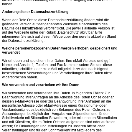
dieser Datenschutzerklärung oder unserem Umgang mit Ihren Daten
haben.
Änderung dieser Datenschutzerklärung
Wenn der Rote Ochse diese Datenschutzerklärung ändert, wird die
geänderte Version auf der genannten Webseite einschließlich des
Datums des Inkrafttretens veröffentlicht. Die jeweils aktuelle Version ist
auf der Webseite unter der Rubrik „Datenschutz“ abrufbar. Bitte
informieren Sie sich auf diesem Wege über den jeweils aktuellen Stand
der Datenschutzerklärung.
Welche personenbezogenen Daten werden erhoben, gespeichert und
verwendet
Wir erheben und speichern Ihre Daten: Ihre eMail-Adresse und ggf.
Name und Anschrift, Telefon- und Fax-Nummer, sofern Sie uns diese
mündlich, schriftlich oder mit eMail mitgeteilt bzw. den nachfolgend
beschriebenen Verwendungen und Verarbeitungen Ihrer Daten nicht
widersprochen haben.
Wie verwenden und verarbeiten wir Ihre Daten
Wir verwenden und verarbeiten Ihre Daten in folgenden Fällen: Zur
Beantwortung Ihrer Anfragen an die Adresse des Roten Ochse oder an
dessen e-Mail-Adresse oder zur Beantwortung Ihrer Anfragen an die
persönliche Adresse oder eMail-Adresse eines Kuratoriums- oder
Vorstandsmitgliedes bezüglich von Belangen des Roten Ochsen; zu
Aussendungen bezüglich der Vergabe von Stipendien und für den
Schriftverkehr mit Stipendien-Bewerbern, oder mit unseren Stipendiaten
und mit Künstlern, die im Roten Ochsen aufgetreten sind oder auftreten
weren; für Einladungen und Mitteilungen zu unseren öffentlichen
Veranstaltungen und für den Schriftverkehr mit Mitgliedern des