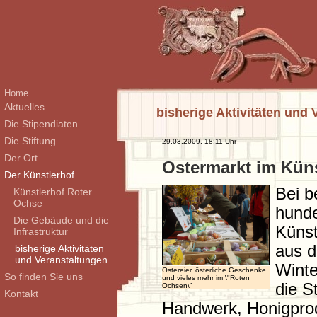
Home
Aktuelles
bisherige Aktivitäten und
Die Stipendiaten
Die Stiftung
29.03.2009, 18:11 Uhr
Der Ort
Ostermarkt im Küns
Der Künstlerhof
Bei b
Künstlerhof Roter
Ochse
hunde
Die Gebäude und die
Künst
Infrastruktur
aus d
bisherige Aktivitäten
und Veranstaltungen
Winte
Ostereier, österliche Geschenke
So finden Sie uns
und vieles mehr im \"Roten
die S
Ochsen\"
Kontakt
Handwerk, Honigpro