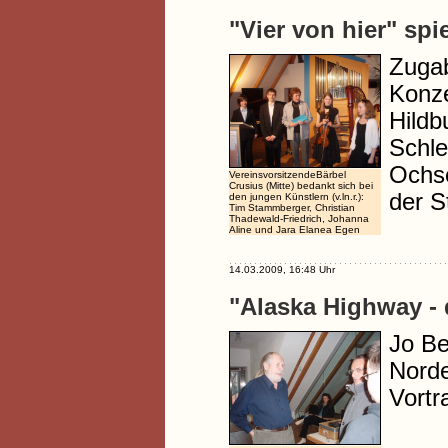
"Vier von hier" spi
Zugab
Konze
Hildb
Schle
Ochse
VereinsvorsitzendeBärbel
Crusius (Mitte) bedankt sich bei
der S
den jungen Künstlern (v.ln.r.):
Tim Stammberger, Christian
Thadewald-Friedrich, Johanna
Aline und Jara Elanea Egen
14.03.2009, 16:48 Uhr
"Alaska Highway -
Jo Be
Norde
Vortr