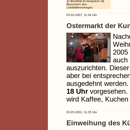
Jo Bentfeld im Gespräch mit
Besuchern des
Lichtbildervortrages
03.03.2007, 11:34 Uhr
Ostermarkt der Ku
Nachd
Weihn
2005 
auch 
auszurichten. Dieser
aber bei entspreche
ausgedehnt werden. 
18 Uhr
vorgesehen. D
wird Kaffee, Kuchen 
03.05.2002, 11:35 Uhr
Einweihung des Kü