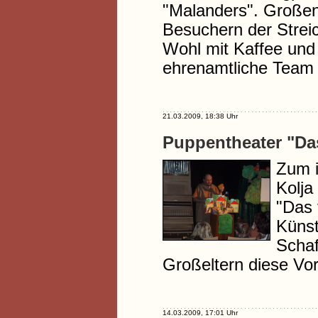
"Malanders". Großen
Besuchern der Streic
Wohl mit Kaffee und
ehrenamtliche Team
21.03.2009, 18:38 Uhr
Puppentheater "Das
Zum i
Kolja
"Das 
Künst
Schaf
Großeltern diese Vor
14.03.2009, 17:01 Uhr