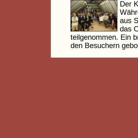
Der K
Währe
aus S
das O
teilgenommen. Ein b
den Besuchern gebot